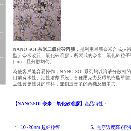
材
NANO-SOL
奈米
二氧化矽溶膠
，
是利用最新奈米合成技
型
」
奈米
改質二氧化矽溶膠
，所製成的奈米二氧化矽粒子
(
nm
)，且分散均勻。
為使客戶能容易操作，
NANO-SOL
系列
均以溶液分散相
的
目前有水性、油性溶劑系統，各種壓克力及環氧樹脂單體
且性質更優良的材料，並創造更多的商機及競爭力。
【NANO-SOL
奈米
二氧化矽溶膠】
產品特性：
10~20nm
超細粒徑
5.
光穿透度高
(
溶
1.