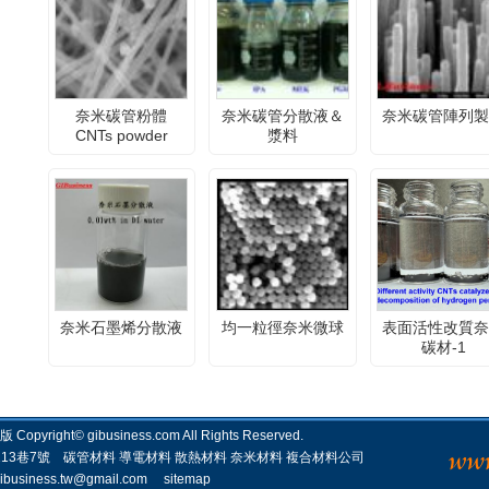
奈米碳管粉體
奈米碳管分散液＆
奈米碳管陣列
CNTs powder
漿料
奈米石墨烯分散液
均一粒徑奈米微球
表面活性改質
碳材-1
opyright©
gibusiness.com
All Rights Reserved.
13巷7號
碳管材料
導電材料
散熱材料
奈米材料
複合材料公司
ibusiness.tw@gmail.com
sitemap