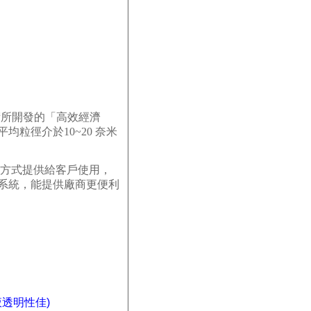
術所開發的
「
高效經濟
平均粒
徑介於
10~20
奈米
方式提供給客戶使用，
系統，能提供廠商更便利
液透明性佳
)